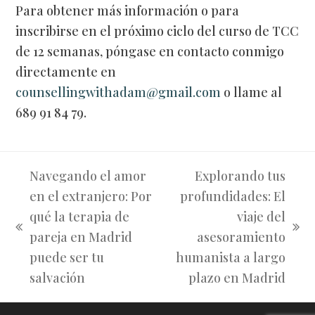
Para obtener más información o para
inscribirse en el próximo ciclo del curso de TCC
de 12 semanas, póngase en contacto conmigo
directamente en
counsellingwithadam@gmail.com
o llame al
689 91 84 79.
Navegando el amor
Explorando tus
en el extranjero: Por
profundidades: El
qué la terapia de
viaje del
Publicación
Siguiente
pareja en Madrid
asesoramiento
anterior:
publicación:
puede ser tu
humanista a largo
salvación
plazo en Madrid